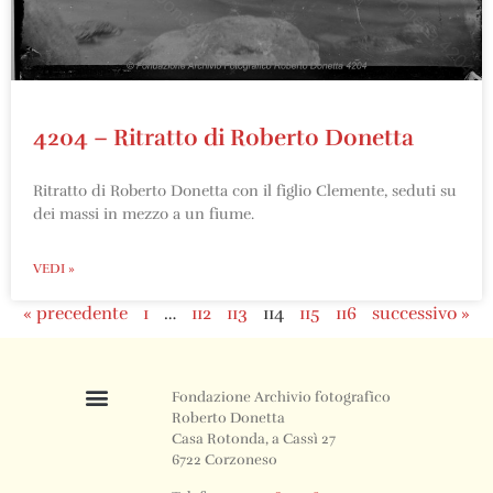
4204 – Ritratto di Roberto Donetta
Ritratto di Roberto Donetta con il figlio Clemente, seduti su
dei massi in mezzo a un fiume.
VEDI »
« precedente
1
…
112
113
114
115
116
successivo »
Fondazione Archivio fotografico
Roberto Donetta
Casa Rotonda, a Cassì 27
6722 Corzoneso