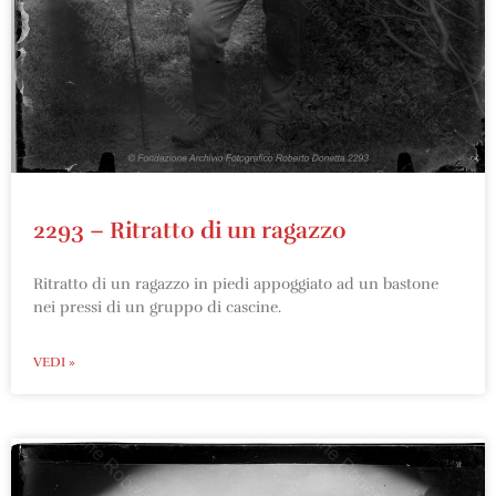
2293 – Ritratto di un ragazzo
Ritratto di un ragazzo in piedi appoggiato ad un bastone
nei pressi di un gruppo di cascine.
VEDI »