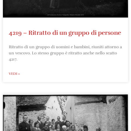
4219 – Ritratto di un gruppo di persone
Ritratto di un gruppo di uomini e bambini, riuniti attorno a
un vescovo. Lo stesso gruppo è ritratto anche nello scatto
4217.
VEDI »