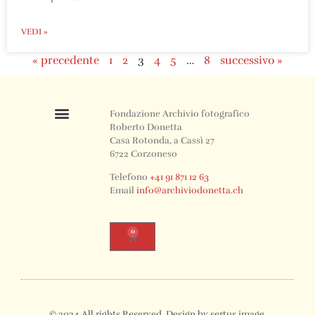
VEDI »
« precedente
1
2
3
4
5
…
8
successivo »
Fondazione Archivio fotografico
Roberto Donetta
Casa Rotonda, a Cassì 27
6722 Corzoneso
Telefono
+41 91 871 12 63
Email
info@archiviodonetta.ch
0
© 2024 All rights Reserved. Design by sertus image.