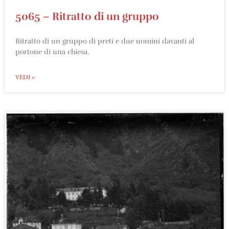
5065 – Ritratto di un gruppo
Ritratto di un gruppo di preti e due uomini davanti al
portone di una chiesa.
VEDI »