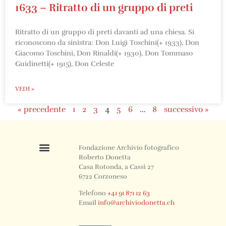
1633 – Ritratto di un gruppo di preti
Ritratto di un gruppo di preti davanti ad una chiesa. Si
riconoscono da sinistra: Don Luigi Toschini(+ 1933), Don
Giacomo Toschini, Don Rinaldi(+ 1930), Don Tommaso
Guidinetti(+ 1915), Don Celeste
VEDI »
« precedente
1
2
3
4
5
6
…
8
successivo »
Fondazione Archivio fotografico
Roberto Donetta
Casa Rotonda, a Cassì 27
6722 Corzoneso
Telefono
+41 91 871 12 63
Email
info@archiviodonetta.ch