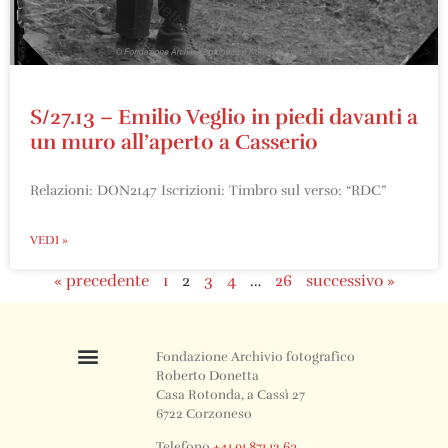
S/27.13 – Emilio Veglio in piedi davanti a
un muro all’aperto a Casserio
Relazioni: DON2147 Iscrizioni: Timbro sul verso: “RDC”
VEDI »
« precedente
1
2
3
4
…
26
successivo »
Fondazione Archivio fotografico
Roberto Donetta
Casa Rotonda, a Cassì 27
6722 Corzoneso
Telefono
+41 91 871 12 63