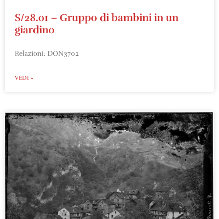
S/28.01 – Gruppo di bambini in un
giardino
Relazioni: DON3702
VEDI »