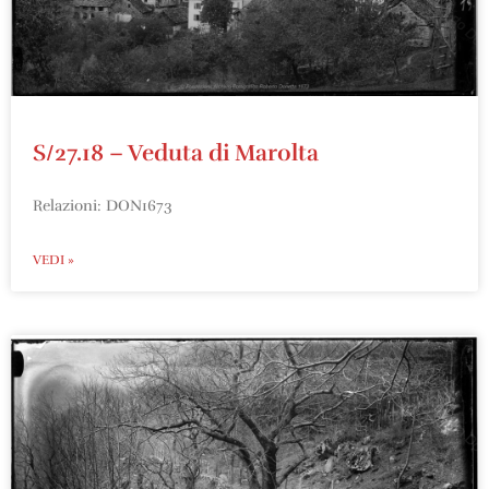
S/27.18 – Veduta di Marolta
Relazioni: DON1673
VEDI »