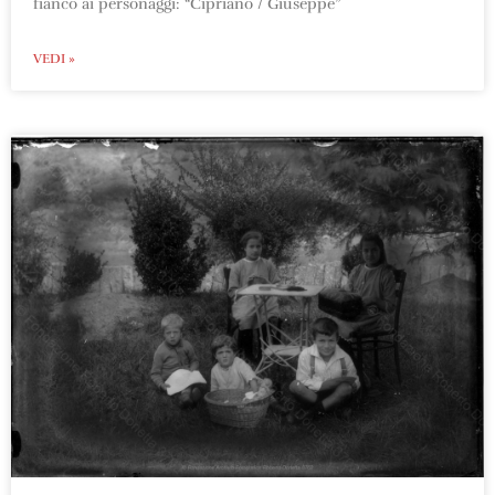
fianco ai personaggi: “Cipriano / Giuseppe”
VEDI »