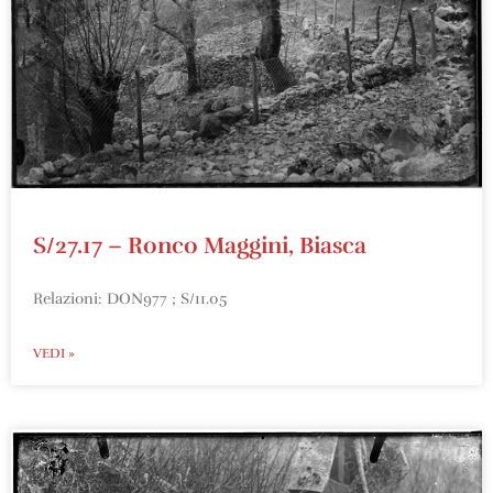
S/27.17 – Ronco Maggini, Biasca
Relazioni: DON977 ; S/11.05
VEDI »