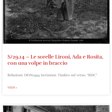
S/29.14 – Le sorelle Lironi, Ada e Rosita,
con una volpe in braccio
Relazioni: DON1494 Iscrizioni: Timbro sul verso: “RDC”
VEDI »