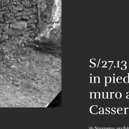
S/27.13
in pie
muro a
Casser
Numero archi