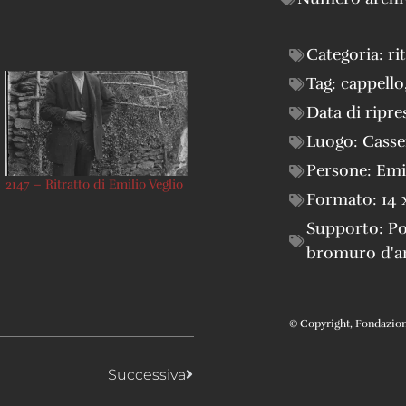
Categoria:
ri
Tag:
cappello
Data di ripre
Luogo:
Casse
Persone:
Emi
2147 – Ritratto di Emilio Veglio
Formato:
14 
Supporto:
Po
bromuro d'a
© Copyright, Fondazione 
Successiva