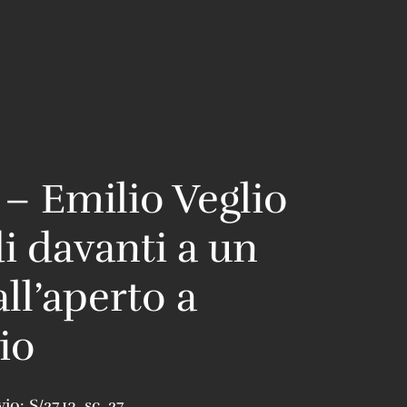
 – Emilio Veglio
di davanti a un
ll’aperto a
io
vio:
S/27.13
,
sc. 27