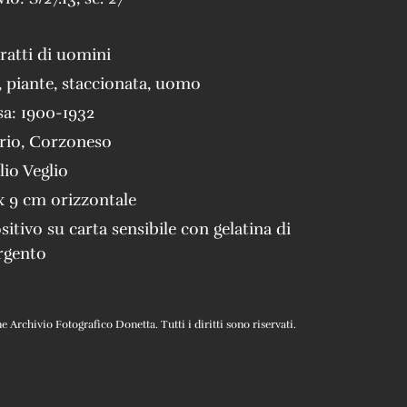
tratti di uomini
,
piante
,
staccionata
,
uomo
sa:
1900-1932
rio
,
Corzoneso
lio Veglio
x 9 cm orizzontale
sitivo su carta sensibile con gelatina di
rgento
Archivio Fotografico Donetta. Tutti i diritti sono riservati.