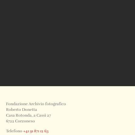
Fondazione Archivio fotografico
Roberto Donetta
Casa Rotonda, a Cassì 27
6722 Corzoneso
Telefono
+41 91 871 12 63