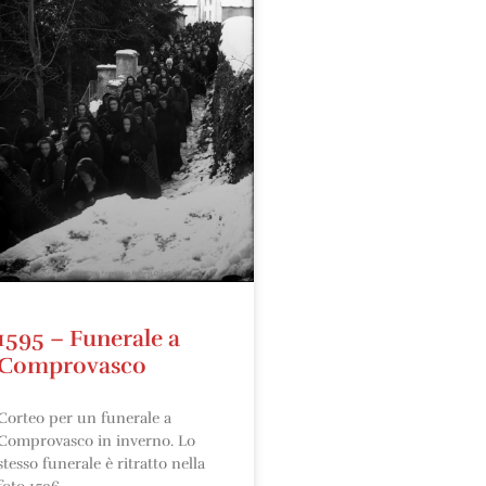
1595 – Funerale a
Comprovasco
Corteo per un funerale a
Comprovasco in inverno. Lo
stesso funerale è ritratto nella