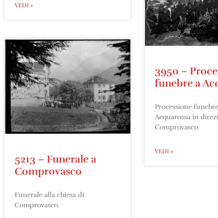
VEDI »
3950 – Proce
funebre a Ac
Processione funebre
Acquarossa in direz
Comprovasco.
VEDI »
5213 – Funerale a
Comprovasco
Funerale alla chiesa di
Comprovasco.