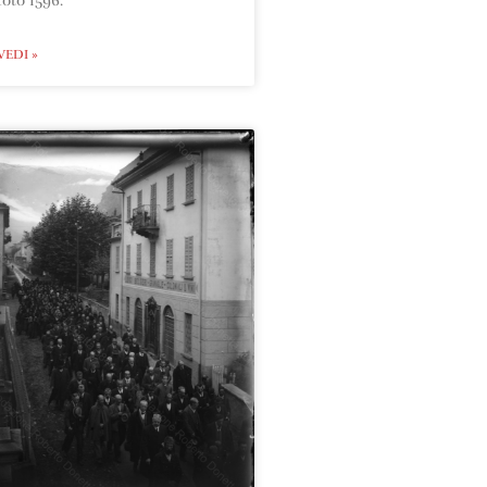
foto 1596.
VEDI »