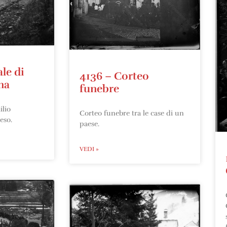
le di
4136 – Corteo
na
funebre
lio
Corteo funebre tra le case di un
eso.
paese.
VEDI »