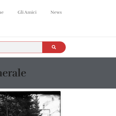
ne
Gli Amici
News
nerale