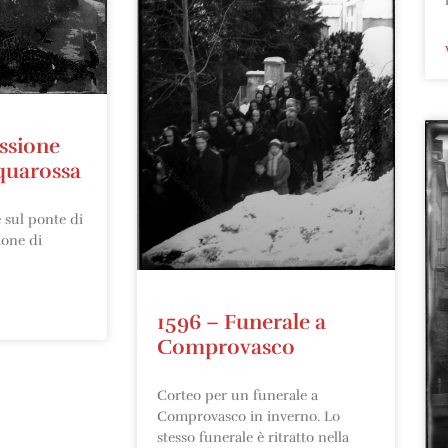
ssione
quarossa
 sul ponte di
ione di
1596 – Funerale a
Comprovasco
Corteo per un funerale a
Comprovasco in inverno. Lo
stesso funerale è ritratto nella