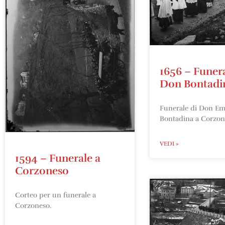
1656 – Funera
Don Bontadi
Funerale di Don Emi
Bontadina a Corzon
VEDI »
1594 – Funerale a
Corzoneso
Corteo per un funerale a
Corzoneso.