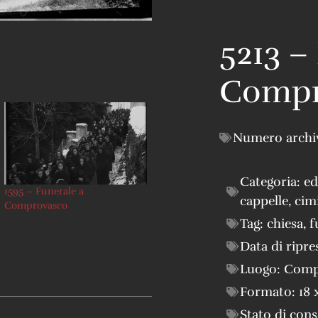
5213 –
Compr
Numero archi
Categoria:
ed
1595 – Funerale a
cappelle, cimi
Comprovasco
Tag:
chiesa
,
f
Data di ripre
Luogo:
Comp
Formato:
18 
Stato di con