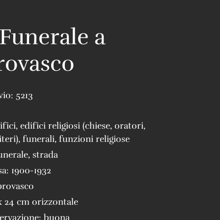
 Funerale a
ovasco
vio:
5213
ifici
,
edifici religiosi (chiese, oratori,
teri)
,
funerali
,
funzioni religiose
unerale
,
strada
sa:
1900-1932
rovasco
x 24 cm orizzontale
servazione:
buona