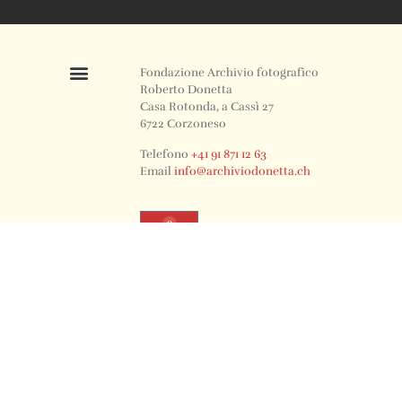
Fondazione Archivio fotografico
Roberto Donetta
Casa Rotonda, a Cassì 27
6722 Corzoneso
Telefono
+41 91 871 12 63
Email
info@archiviodonetta.ch
0
© 2024 All rights Reserved. Design by sertus image.