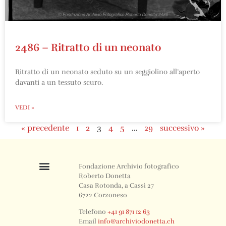
2486 – Ritratto di un neonato
Ritratto di un neonato seduto su un seggiolino all’aperto
davanti a un tessuto scuro.
VEDI »
« precedente
1
2
3
4
5
…
29
successivo »
Fondazione Archivio fotografico
Roberto Donetta
Casa Rotonda, a Cassì 27
6722 Corzoneso
Telefono
+41 91 871 12 63
Email
info@archiviodonetta.ch