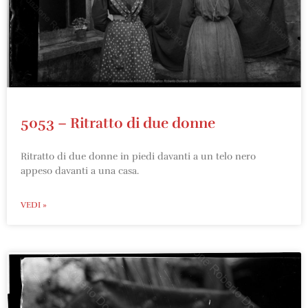
5053 – Ritratto di due donne
Ritratto di due donne in piedi davanti a un telo nero
appeso davanti a una casa.
VEDI »