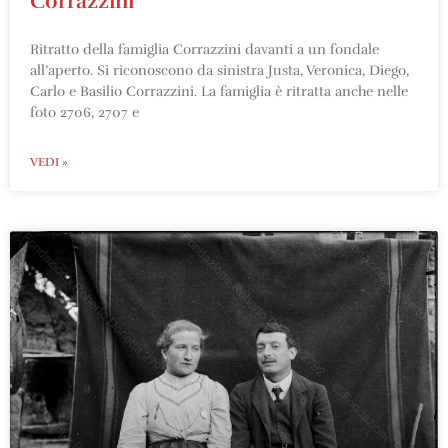
Corrazzini
Ritratto della famiglia Corrazzini davanti a un fondale
all’aperto. Si riconoscono da sinistra Justa, Veronica, Diego,
Carlo e Basilio Corrazzini. La famiglia è ritratta anche nelle
foto 2706, 2707 e
VEDI »