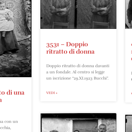
3531 – Doppio
ritratto di donna
Doppio ritratto di donna davanti
a un fondale. Al centro si legge
un iscrizione “29.XI.1923 Bucchi”.
to di una
VEDI »
n
na con un
cchia,