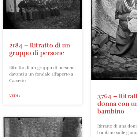
2184 – Ritratto di un
gruppo di persone
Ritratto di un gruppo di persone
davanti a un fondale all’aperto a
Casserio.
3764 – Ritrat
VEDI »
donna con u
bambino
Ritratto di una don
bambino sulle giono