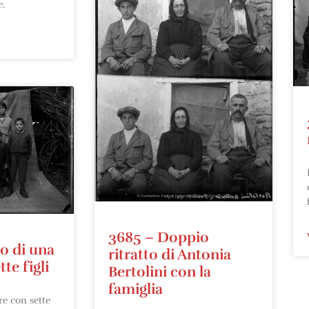
.
3685 – Doppio
to di una
ritratto di Antonia
te figli
Bertolini con la
famiglia
re con sette