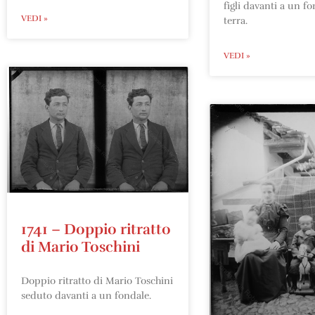
figli davanti a un fo
VEDI »
terra.
VEDI »
1741 – Doppio ritratto
di Mario Toschini
Doppio ritratto di Mario Toschini
seduto davanti a un fondale.