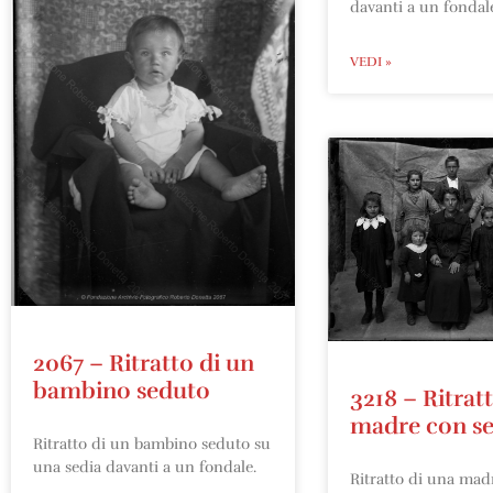
davanti a un fondale
VEDI »
2067 – Ritratto di un
bambino seduto
3218 – Ritrat
madre con set
Ritratto di un bambino seduto su
una sedia davanti a un fondale.
Ritratto di una mad