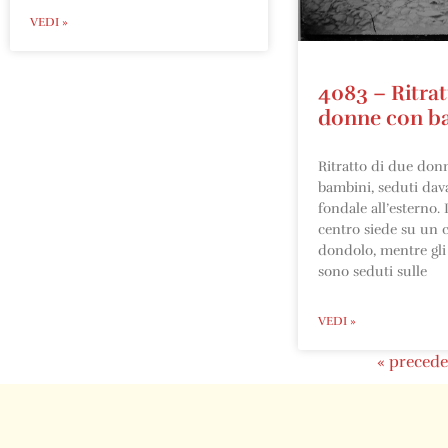
VEDI »
4083 – Ritrat
donne con b
Ritratto di due don
bambini, seduti dav
fondale all’esterno. 
centro siede su un c
dondolo, mentre gli 
sono seduti sulle
VEDI »
« precede