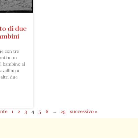
to di due
ambini
ne con tre
anti a un
Il bambino al
avallino a
altri due
nte
1
2
3
4
5
6
…
29
successivo »