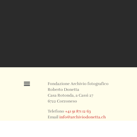
Fondazione Archivio fotografico
Roberto Donetta
Casa Rotonda, a Cassì 27
6722 Corzoneso
Telefono
+41 91 871 12 63
Email
info@archiviodonetta.ch
0