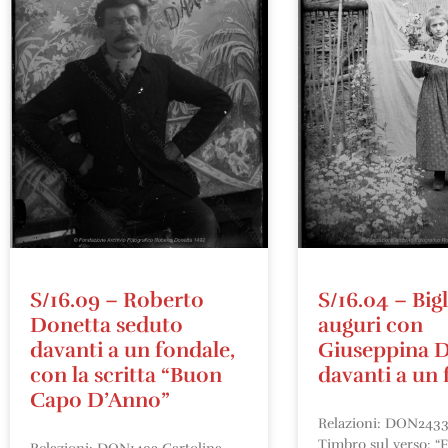
S/16.09 – Roberto
S/16.04 – Bigl
Donetta seduto
auguri con
davanti a un fondale,
Giuseppina 
con la scritta “Buon
davanti a un 
Capo D’Anno”
Relazioni: DON2433 
Timbro sul verso: “F