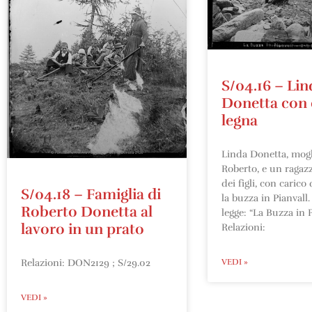
S/04.16 – Lin
Donetta con 
legna
Linda Donetta, mogl
Roberto, e un ragaz
dei figli, con carico
S/04.18 – Famiglia di
la buzza in Pianvall.
Roberto Donetta al
legge: “La Buzza in P
lavoro in un prato
Relazioni:
Relazioni: DON2129 ; S/29.02
VEDI »
VEDI »