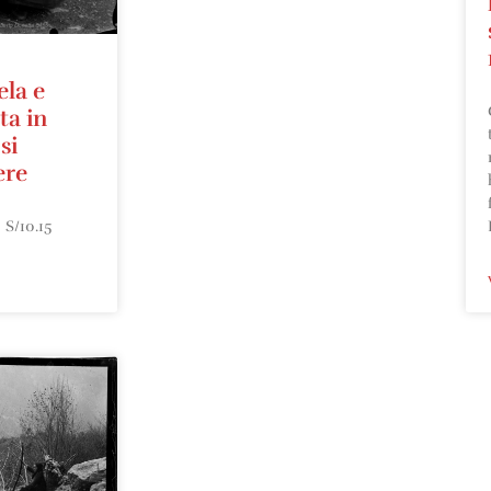
ela e
ta in
si
ere
 S/10.15