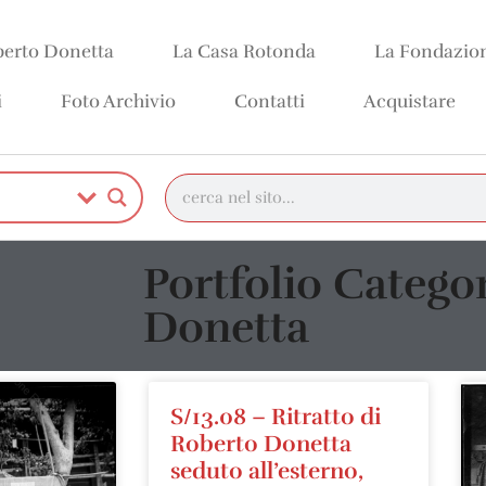
erto Donetta
La Casa Rotonda
La Fondazio
i
Foto Archivio
Contatti
Acquistare
Portfolio Catego
Donetta
S/13.08 – Ritratto di
Roberto Donetta
seduto all’esterno,