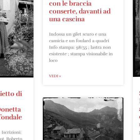
con le braccia
conserte, davanti ad
una cascina
Indossa un gilet scuro e una
camicia e un foulard a quadri
Info stampa: 98/55 ; lastra non
esistente ; stampa visionabile in
loco
VEDI »
ietto di
Donetta
fondale
Iscrizioni:
ot. Roberto