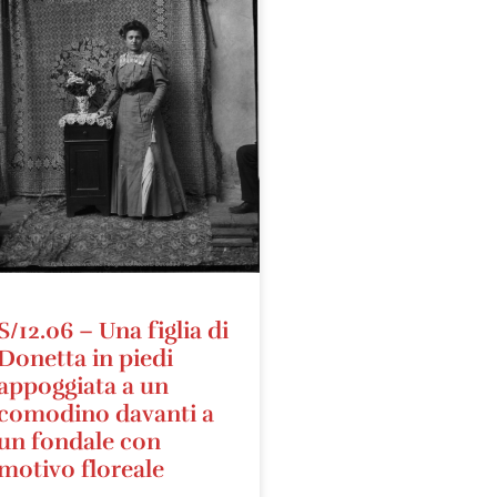
S/12.06 – Una figlia di
Donetta in piedi
appoggiata a un
comodino davanti a
un fondale con
motivo floreale