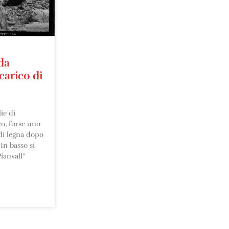
da
carico di
ie di
zo, forse uno
 di legna dopo
 In basso si
ianvall”