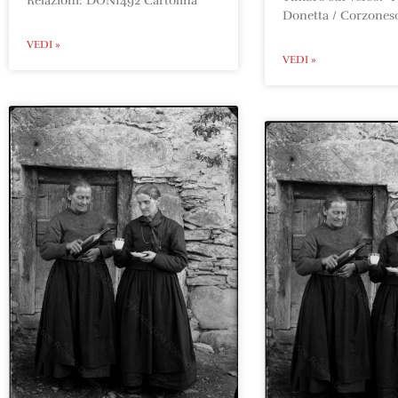
Relazioni: DON1492 Cartolina
Donetta / Corzones
VEDI »
VEDI »