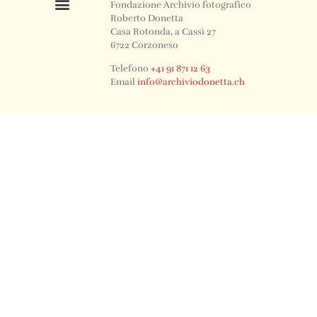
Fondazione Archivio fotografico
Roberto Donetta
Casa Rotonda, a Cassì 27
6722 Corzoneso
Telefono
+41 91 871 12 63
Email
info@archiviodonetta.ch
0
© 2024 All rights Reserved. Design by sertus image.