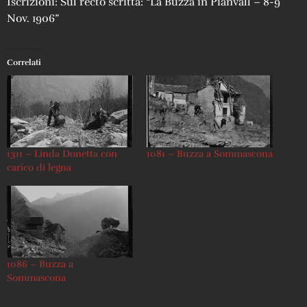
Iscrizioni: Sul recto scritta: “La Buzza in Pianvall – 8-9
Nov. 1906”
Correlati
1311 – Linda Donetta con
1081 – Buzza a Sommascona
carico di legna
1086 – Buzza a
Sommascona