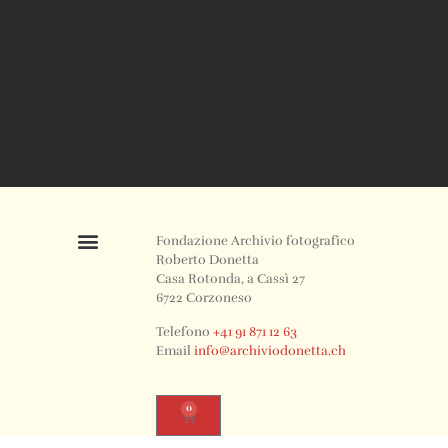
Fondazione Archivio fotografico
Roberto Donetta
Casa Rotonda, a Cassì 27
6722 Corzoneso
Telefono
+41 91 871 12 63
Email
info@archiviodonetta.ch
0