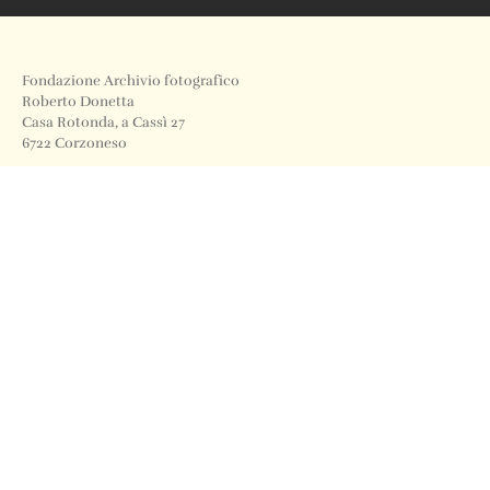
Fondazione Archivio fotografico
Roberto Donetta
Casa Rotonda, a Cassì 27
6722 Corzoneso
Telefono
+41 91 871 12 63
Email
info@archiviodonetta.ch
0