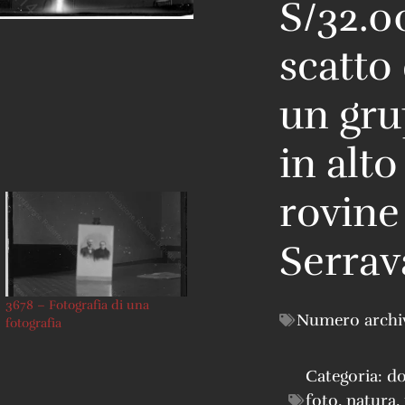
S/32.0
scatto
un gru
in alto
rovine 
Serrav
3678 – Fotografia di una
Numero archi
fotografia
Categoria:
do
foto
,
natura
,