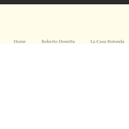
Home
Roberto Donetta
La Casa Rotonda
Mostre ed Eventi
Foto Archivio
Contatti
© 2024 All rights Reserved. Design by sertus image.