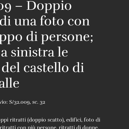
09 – Doppio
 di una foto con
ppo di persone;
 a sinistra le
del castello di
alle
vio:
S/32.009
,
sc. 32
ppi ritratti (doppio scatto)
,
edifici
,
foto di
ritratti con più persone
,
ritratti di donne
,