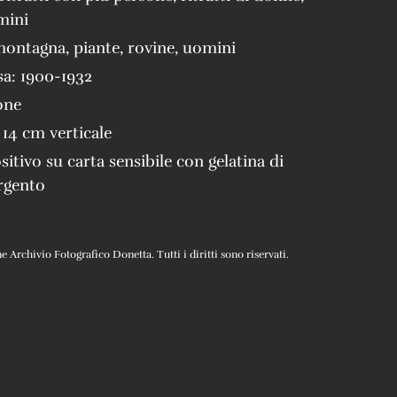
omini
montagna
,
piante
,
rovine
,
uomini
sa:
1900-1932
one
 14 cm verticale
sitivo su carta sensibile con gelatina di
rgento
Archivio Fotografico Donetta. Tutti i diritti sono riservati.