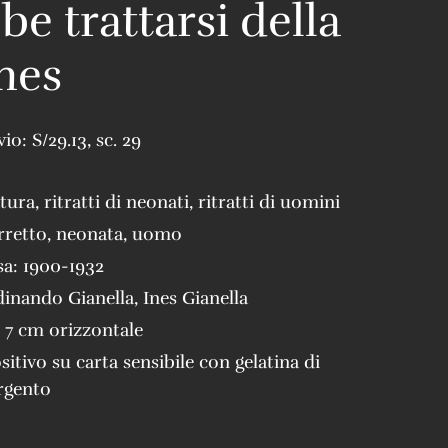
be trattarsi della
Ines
vio:
S/29.13
,
sc. 29
tura
,
ritratti di neonati
,
ritratti di uomini
rretto
,
neonata
,
uomo
sa:
1900-1932
dinando Gianella
,
Ines Gianella
x 7 cm orizzontale
sitivo su carta sensibile con gelatina di
rgento