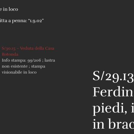
e in loco
tta a penna: “1.9.02”
S/30.15 – Veduta della Casa
Rotonda
Info stampa: 99/206 ; lastra
non esistente ; stampa
S/29.13
visionabile in loco
Ferdin
piedi, 
in bra