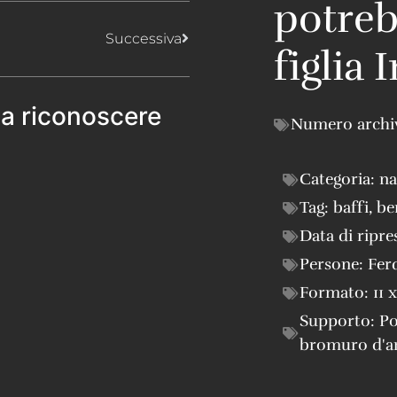
potreb
Successiva
figlia 
 a riconoscere
Numero archi
Categoria:
na
Tag:
baffi
,
be
Data di ripre
Persone:
Fer
Formato:
11 
Supporto:
Po
bromuro d'a