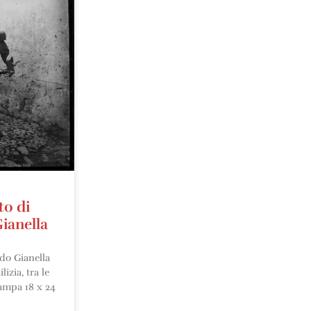
to di
ianella
do Gianella
izia, tra le
tampa 18 x 24