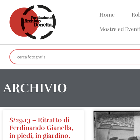
Home
Rob
Mostre ed Event
ARCHIVIO
S/29.13 – Ritratto di
Ferdinando Gianella,
in piedi, in giardino,