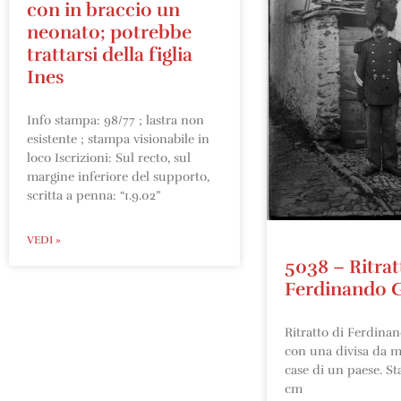
con in braccio un
neonato; potrebbe
trattarsi della figlia
Ines
Info stampa: 98/77 ; lastra non
esistente ; stampa visionabile in
loco Iscrizioni: Sul recto, sul
margine inferiore del supporto,
scritta a penna: “1.9.02”
VEDI »
5038 – Ritrat
Ferdinando G
Ritratto di Ferdinan
con una divisa da mil
case di un paese. S
cm