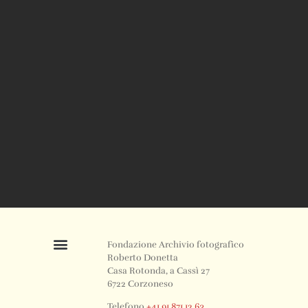
Fondazione Archivio fotografico
Roberto Donetta
Casa Rotonda, a Cassì 27
6722 Corzoneso
Telefono
+41 91 871 12 63