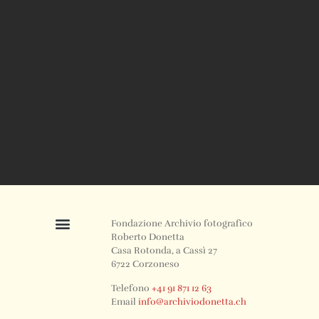
Fondazione Archivio fotografico
Roberto Donetta
Casa Rotonda, a Cassì 27
6722 Corzoneso
Telefono
+41 91 871 12 63
Email
info@archiviodonetta.ch