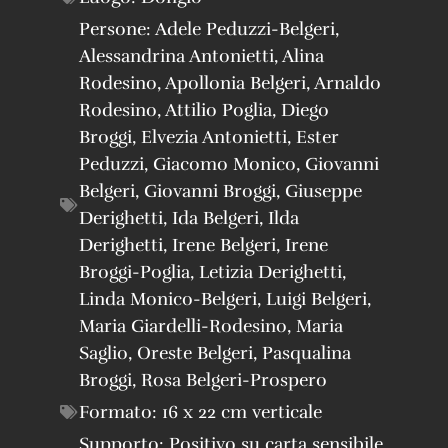
Persone:
Adele Peduzzi-Belgeri
,
Alessandrina Antonietti
,
Alina
Rodesino
,
Apollonia Belgeri
,
Arnaldo
Rodesino
,
Attilio Poglia
,
Diego
Broggi
,
Elvezia Antonietti
,
Ester
Peduzzi
,
Giacomo Monico
,
Giovanni
Belgeri
,
Giovanni Broggi
,
Giuseppe
Derighetti
,
Ida Belgeri
,
Ilda
Derighetti
,
Irene Belgeri
,
Irene
Broggi-Poglia
,
Letizia Derighetti
,
Linda Monico-Belgeri
,
Luigi Belgeri
,
Maria Giardelli-Rodesino
,
Maria
Saglio
,
Oreste Belgeri
,
Pasqualina
Broggi
,
Rosa Belgeri-Prospero
Formato:
16 x 22 cm verticale
Supporto:
Positivo su carta sensibile