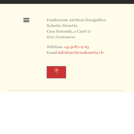
Fondazione Archivio fotografico
Roberto Donetta
Casa Rotonda, a Cassì 27
6722 Corzoneso
Telefono
+41 91 871 12 63
Email
info@archiviodonetta.ch
0
© 2024 All rights Reserved. Design by sertus image.