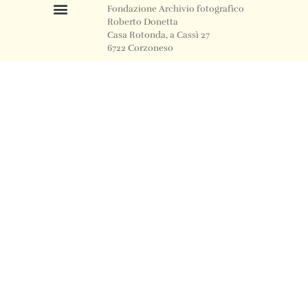
Fondazione Archivio fotografico
Roberto Donetta
Casa Rotonda, a Cassì 27
6722 Corzoneso
Telefono
+41 91 871 12 63
Email
info@archiviodonetta.ch
0
© 2024 All rights Reserved. Design by sertus image.