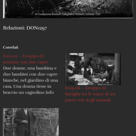
Relazioni: DON1297
Correlati
S/02.02 – Gruppo di
persone con due capre
Due donne, una bambina e
due bambini con due capre
bianche, nel giardino di una
casa. Una donna tiene in
S/09.06 – Gruppo di
braccio un cagnolino Info
famiglia tra le mura di un
stampa: 98/120 ; lastra non
paese con degli animali
esistente ; stampa
visionabile in loco Iscrizioni:
Sul verso manoscritto a
matita: "120-"