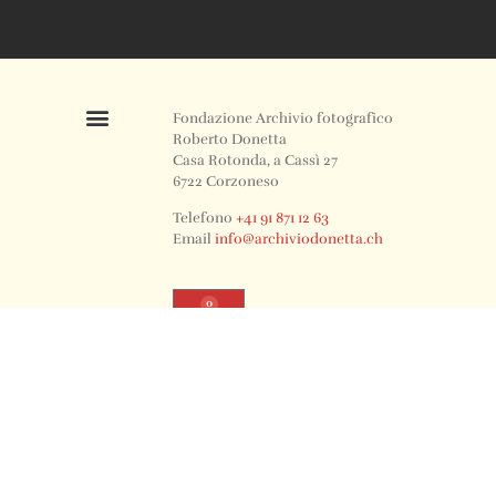
Fondazione Archivio fotografico
Roberto Donetta
Casa Rotonda, a Cassì 27
6722 Corzoneso
Telefono
+41 91 871 12 63
Email
info@archiviodonetta.ch
0
© 2024 All rights Reserved. Design by sertus image.