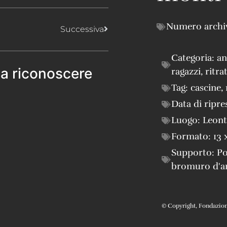
Numero archi
Successiva
Categoria:
an
 a riconoscere
ragazzi
,
ritra
Tag:
cascine
,
Data di ripre
Luogo:
Leont
Formato:
13 
Supporto:
Po
bromuro d'a
© Copyright, Fondazione 