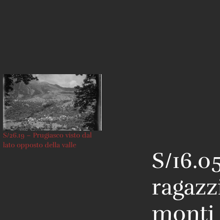
S/26.19 – Prugiasco visto dal
lato opposto della valle
S/16.0
ragazz
monti 