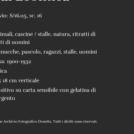
vio:
S/16.05
,
sc. 16
imali
,
cascine / stalle
,
natura
,
ritratti di
tti di uomini
mucche
,
pascolo
,
ragazzi
,
stalle
,
uomini
sa:
1900-1932
ica
x 18 cm verticale
sitivo su carta sensibile con gelatina di
rgento
Archivio Fotografico Donetta. Tutti i diritti sono riservati.