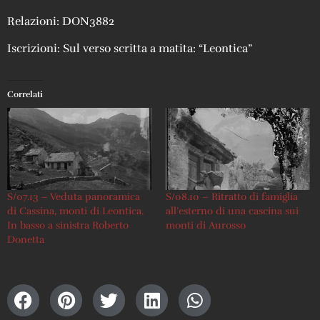
Relazioni: DON3882
Iscrizioni: Sul verso scritta a matita: “Leontica”
Correlati
S/07.13 – Veduta panoramica
S/08.10 – Ritratto di famiglia
di Cassina, monti di Leontica.
all’esterno di una cascina sui
In basso a sinistra Roberto
monti di Aurosso
Donetta