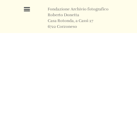
Fondazione Archivio fotografico
Roberto Donetta
Casa Rotonda, a Cassì 27
6722 Corzoneso
Telefono
+41 91 871 12 63
Email
info@archiviodonetta.ch
0
© 2024 All rights Reserved. Design by sertus image.