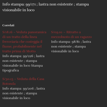
Info stampa: 99/171 ; lastra non esistente ; stampa
visionabile in loco
Correlati
S/18.16 – Veduta panoramica
S/09.10 – Ritratto a
di un tratto della linea
mezzobusto di un ragazzo
ferroviaria che costeggia il
Info stampa: 98/81 ; lastra
fiume, probabilmente nel
non esistente ; stampa
tratto prima di Motto
visionabile in loco
Info stampa: 99/226 ; lastra
non esistente ; stampa
visionabile in loco Stampa
tipografica
S/30.15 – Veduta della Casa
Rotonda
Info stampa: 99/206 ; lastra
non esistente ; stampa
visionabile in loco