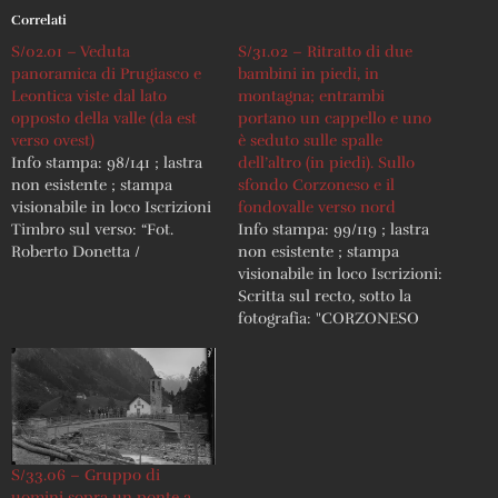
Correlati
S/02.01 – Veduta
S/31.02 – Ritratto di due
panoramica di Prugiasco e
bambini in piedi, in
Leontica viste dal lato
montagna; entrambi
opposto della valle (da est
portano un cappello e uno
verso ovest)
è seduto sulle spalle
Info stampa: 98/141 ; lastra
dell’altro (in piedi). Sullo
non esistente ; stampa
sfondo Corzoneso e il
visionabile in loco Iscrizioni
fondovalle verso nord
Timbro sul verso: “Fot.
Info stampa: 99/119 ; lastra
Roberto Donetta /
non esistente ; stampa
Corzoneso” Veduta simile a
visionabile in loco Iscrizioni:
DON2891
Scritta sul recto, sotto la
fotografia: "CORZONESO
Valle di Blenio (m. 735 s’m.)".
Sul verso iscrizioni
tipografiche di cartolina
S/33.06 – Gruppo di
uomini sopra un ponte a