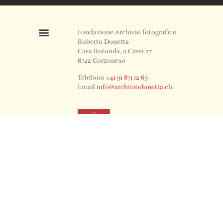
Fondazione Archivio fotografico
Roberto Donetta
Casa Rotonda, a Cassì 27
6722 Corzoneso
Telefono
+41 91 871 12 63
Email
info@archiviodonetta.ch
0
© 2024 All rights Reserved. Design by sertus image.