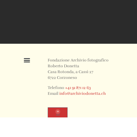
Fondazione Archivio fotografico
Roberto Donetta
Casa Rotonda, a Cassì 27
6722 Corzoneso
Telefono
+41 91 871 12 63
Email
info@archiviodonetta.ch
0