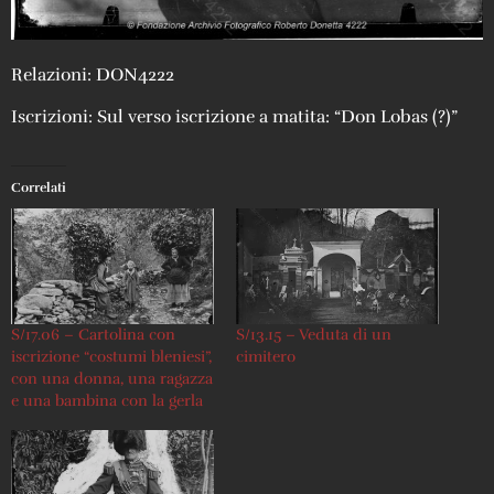
Relazioni: DON4222
Iscrizioni: Sul verso iscrizione a matita: “Don Lobas (?)”
Correlati
S/17.06 – Cartolina con
S/13.15 – Veduta di un
iscrizione “costumi bleniesi”,
cimitero
con una donna, una ragazza
e una bambina con la gerla