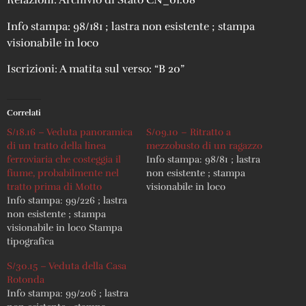
Relazioni: Archivio di Stato CN_01.08
Info stampa: 98/181 ; lastra non esistente ; stampa
visionabile in loco
Iscrizioni: A matita sul verso: “B 20”
Correlati
S/18.16 – Veduta panoramica
S/09.10 – Ritratto a
di un tratto della linea
mezzobusto di un ragazzo
ferroviaria che costeggia il
Info stampa: 98/81 ; lastra
fiume, probabilmente nel
non esistente ; stampa
tratto prima di Motto
visionabile in loco
Info stampa: 99/226 ; lastra
non esistente ; stampa
visionabile in loco Stampa
tipografica
S/30.15 – Veduta della Casa
Rotonda
Info stampa: 99/206 ; lastra