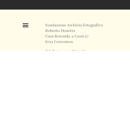
Fondazione Archivio fotografico
Roberto Donetta
Casa Rotonda, a Cassì 27
6722 Corzoneso
Telefono
+41 91 871 12 63
Email
info@archiviodonetta.ch
0
© 2024 All rights Reserved. Design by sertus image.