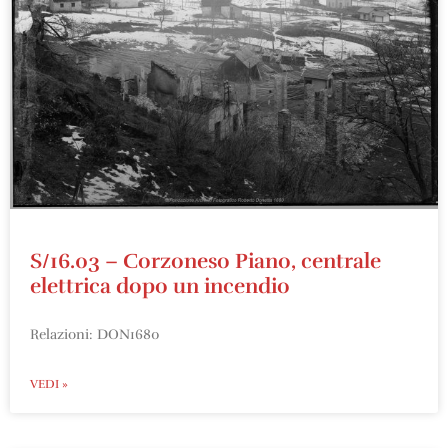
S/16.03 – Corzoneso Piano, centrale
elettrica dopo un incendio
Relazioni: DON1680
VEDI »