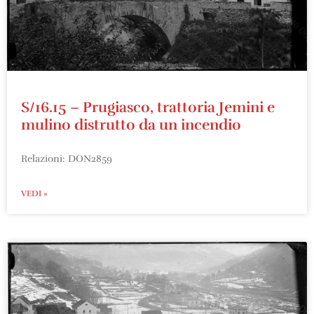
S/16.15 – Prugiasco, trattoria Jemini e
mulino distrutto da un incendio
Relazioni: DON2859
VEDI »