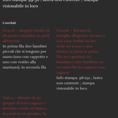
visionabile in loco
Correlati
S/19.08 – Doppio ritratto di
S/22.08 – Ritratto di
di quattro bambini, in piedi
famiglia, all’aperto, davanti a
all’esterno
una casa. Seduti su due
In prima fila due bambini
sedie un uomo e una
piccoli che si tengono per
donna; in piedi in prima
mano (uno con cappotto e
fila, tra i genitori, un
uno con vestito alla
bambino e due bambine; in
marinara); in seconda fila
seconda fila tre ragazze e un
un bambino e una bambina
ragazzo
che si tengono per mano
Info stampa: 98/252 ; lastra
Info stampa: 98/251 ; lastra
non esistente ; stampa
non esistente ; stampa
visionabile in loco
visionabile in loco Iscrizioni:
S/16.12 – Ritratto di un
Timbro sul verso: "Fot.…
gruppo di nove ragazze e
bambine vestite di bianco,
in piedi in un giardino; la