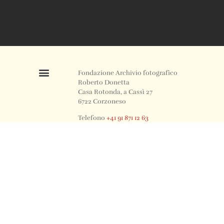
Fondazione Archivio fotografico
Roberto Donetta
Casa Rotonda, a Cassì 27
6722 Corzoneso
Telefono
+41 91 871 12 63
Email
info@archiviodonetta.ch
0
© 2024 All rights Reserved. Design by sertus image.