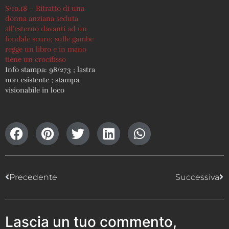
con una pala Relazioni:
S/10.18 – Ritratto di una
S/03.05 Info stampa: 98/179
donna anziana seduta
; lastra non esistente ;
all’esterno davanti ad un
stampa visionabile in loco
fondale scuro; sulle gambe
regge un libro e in mano
tiene un crocifisso
Info stampa: 98/273 ; lastra
non esistente ; stampa
visionabile in loco
Precedente
Successiva
Lascia un tuo commento,