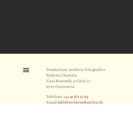
Fondazione Archivio fotografico
Roberto Donetta
Casa Rotonda, a Cassì 27
6722 Corzoneso
Telefono
+41 91 871 12 63
Email
info@archiviodonetta.ch
0