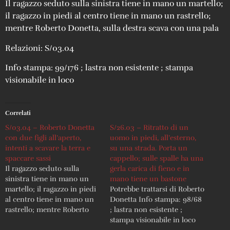
Il ragazzo seduto sulla sinistra tiene in mano un martello;
il ragazzo in piedi al centro tiene in mano un rastrello;
mentre Roberto Donetta, sulla destra scava con una pala
Relazioni: S/03.04
Info stampa: 99/176 ; lastra non esistente ; stampa
visionabile in loco
Correlati
S/03.04 – Roberto Donetta
S/26.03 – Ritratto di un
con due figli all’aperto,
uomo in piedi, all’esterno,
intenti a scavare la terra e
su una strada. Porta un
spaccare sassi
cappello; sulle spalle ha una
Il ragazzo seduto sulla
gerla carica di fieno e in
sinistra tiene in mano un
mano tiene un bastone
martello; il ragazzo in piedi
Potrebbe trattarsi di Roberto
al centro tiene in mano un
Donetta Info stampa: 98/68
rastrello; mentre Roberto
; lastra non esistente ;
Donetta, sulla destra scava
stampa visionabile in loco