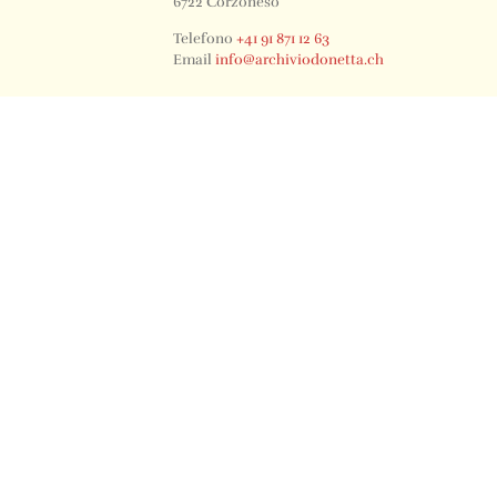
6722 Corzoneso
Telefono
+41 91 871 12 63
Email
info@archiviodonetta.ch
0
© 2024 All rights Reserved. Design by sertus image.