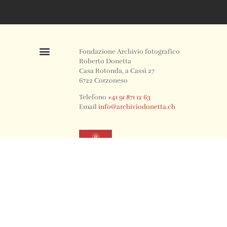
Fondazione Archivio fotografico
Roberto Donetta
Casa Rotonda, a Cassì 27
6722 Corzoneso
Telefono
+41 91 871 12 63
Email
info@archiviodonetta.ch
0
© 2024 All rights Reserved. Design by sertus image.