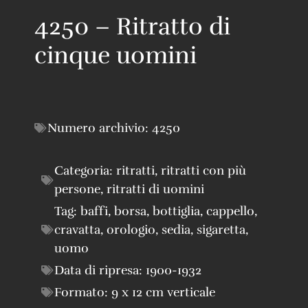
4250 – Ritratto di
cinque uomini
Numero archivio:
4250
Categoria:
ritratti
,
ritratti con più
persone
,
ritratti di uomini
Tag:
baffi
,
borsa
,
bottiglia
,
cappello
,
cravatta
,
orologio
,
sedia
,
sigaretta
,
uomo
Data di ripresa:
1900-1932
Formato:
9 x 12 cm verticale