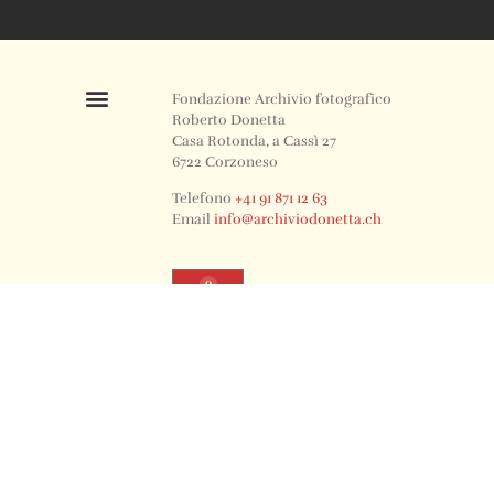
Fondazione Archivio fotografico
Roberto Donetta
Casa Rotonda, a Cassì 27
6722 Corzoneso
Telefono
+41 91 871 12 63
Email
info@archiviodonetta.ch
0
© 2024 All rights Reserved. Design by sertus image.