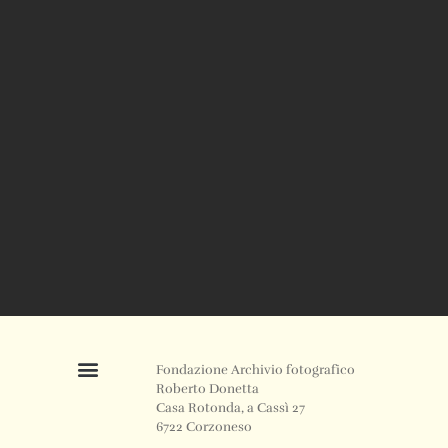
Fondazione Archivio fotografico
Roberto Donetta
Casa Rotonda, a Cassì 27
6722 Corzoneso