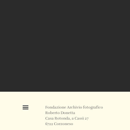
Fondazione Archivio fotografico
Roberto Donetta
Casa Rotonda, a Cassì 27
6722 Corzoneso