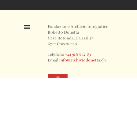
Fondazione Archivio fotografico
Roberto Donetta
Casa Rotonda, a Cassì 27
6722 Corzoneso
Telefono
+41 91 871 12 63
Email
info@archiviodonetta.ch
0
© 2024 All rights Reserved. Design by sertus image.