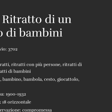
 Ritratto di un
 di bambini
vio:
3702
tratti
,
ritratti con più persone
,
ritratti di
ratti di bambini
a
,
bambino
,
bambola
,
cesto
,
giocattolo
,
sa:
1900-1932
x 18 orizzontale
servazione:
compromessa