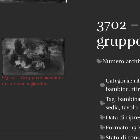
3702 –
gruppo
Numero archi
S/34.17 – Gruppo di bambini e
Categoria:
ri
una donna in giardino
bambine
,
rit
Tag:
bambin
sedia
,
tavolo
Data di ripre
Formato:
13 
Stato di con