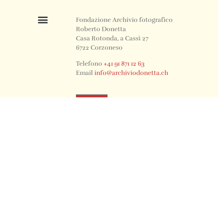
Fondazione Archivio fotografico
Roberto Donetta
Casa Rotonda, a Cassì 27
6722 Corzoneso
Telefono
+41 91 871 12 63
Email
info@archiviodonetta.ch
0
© 2024 All rights Reserved. Design by sertus image.