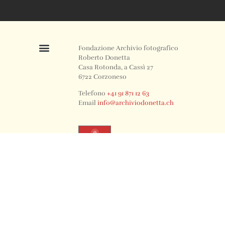
Fondazione Archivio fotografico
Roberto Donetta
Casa Rotonda, a Cassì 27
6722 Corzoneso
Telefono
+41 91 871 12 63
Email
info@archiviodonetta.ch
0
© 2024 All rights Reserved. Design by sertus image.