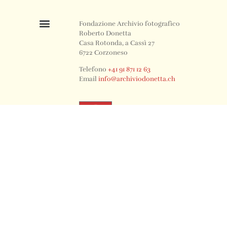
Fondazione Archivio fotografico
Roberto Donetta
Casa Rotonda, a Cassì 27
6722 Corzoneso
Telefono
+41 91 871 12 63
Email
info@archiviodonetta.ch
0
© 2024 All rights Reserved. Design by sertus image.