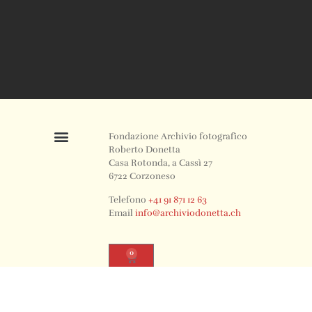
Fondazione Archivio fotografico
Roberto Donetta
Casa Rotonda, a Cassì 27
6722 Corzoneso
Telefono
+41 91 871 12 63
Email
info@archiviodonetta.ch
0