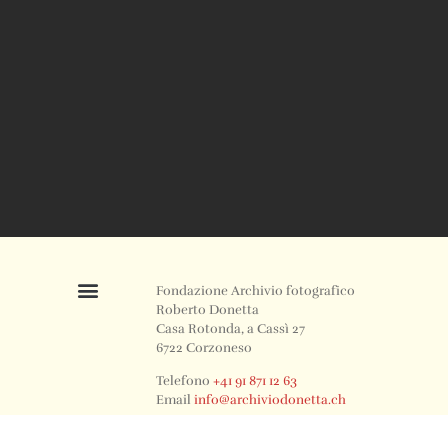
Fondazione Archivio fotografico
Roberto Donetta
Casa Rotonda, a Cassì 27
6722 Corzoneso
Telefono
+41 91 871 12 63
Email
info@archiviodonetta.ch