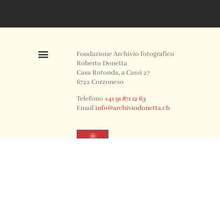
Fondazione Archivio fotografico
Roberto Donetta
Casa Rotonda, a Cassì 27
6722 Corzoneso
Telefono
+41 91 871 12 63
Email
info@archiviodonetta.ch
0
© 2024 All rights Reserved. Design by sertus image.