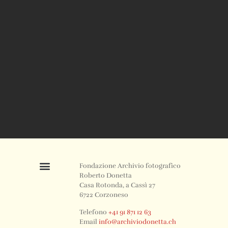
Fondazione Archivio fotografico
Roberto Donetta
Casa Rotonda, a Cassì 27
6722 Corzoneso
Telefono
+41 91 871 12 63
Email
info@archiviodonetta.ch