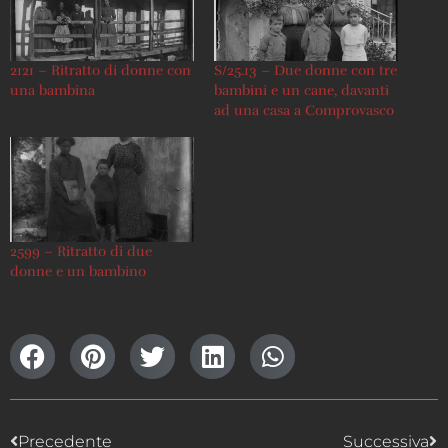
2121 – Ritratto di donne con
S/25.13 – Due donne con tre
una bambina
bambini e un cane, davanti
ad una casa a Comprovasco
2599 – Ritratto di due
donne e un bambino
Precedente
Successiva