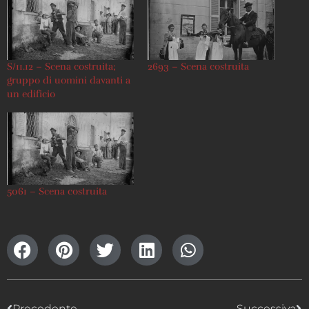
S/11.12 – Scena costruita;
2693 – Scena costruita
gruppo di uomini davanti a
un edificio
5061 – Scena costruita
Precedente
Successiva