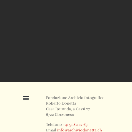
Fondazione Archivio fotografico
Roberto Donetta
Casa Rotonda, a Cassì 27
6722 Corzoneso
Telefono
+41 91 871 12 63
Email
info@archiviodonetta.ch