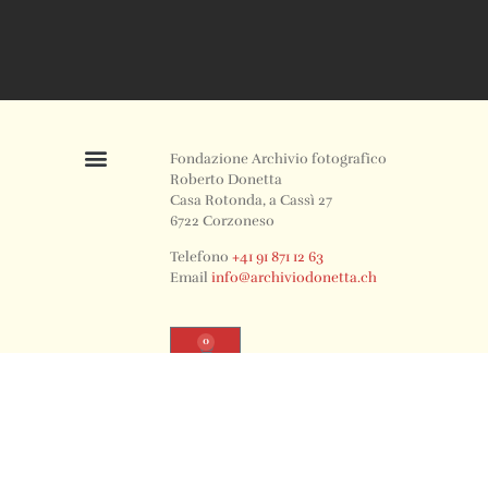
Fondazione Archivio fotografico
Roberto Donetta
Casa Rotonda, a Cassì 27
6722 Corzoneso
Telefono
+41 91 871 12 63
Email
info@archiviodonetta.ch
0
© 2024 All rights Reserved. Design by sertus image.