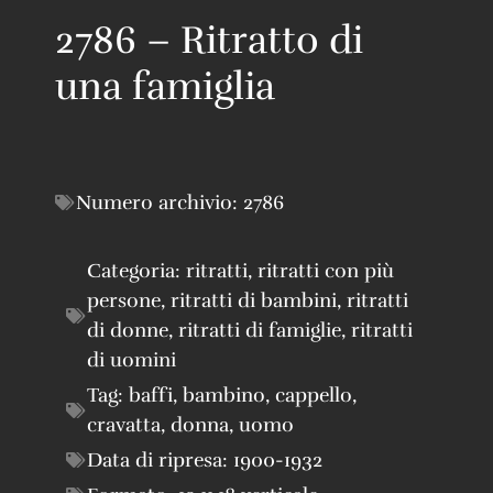
2786 – Ritratto di
una famiglia
Numero archivio:
2786
Categoria:
ritratti
,
ritratti con più
persone
,
ritratti di bambini
,
ritratti
di donne
,
ritratti di famiglie
,
ritratti
di uomini
Tag:
baffi
,
bambino
,
cappello
,
cravatta
,
donna
,
uomo
Data di ripresa:
1900-1932