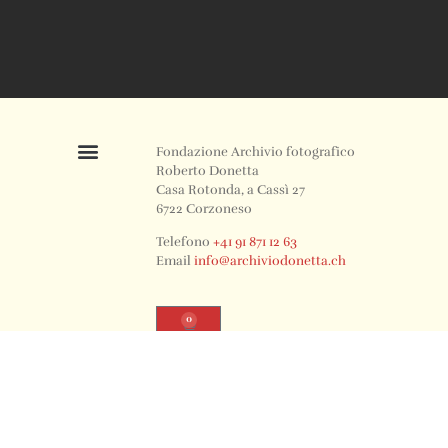
Fondazione Archivio fotografico
Roberto Donetta
Casa Rotonda, a Cassì 27
6722 Corzoneso
Telefono
+41 91 871 12 63
Email
info@archiviodonetta.ch
0
© 2024 All rights Reserved. Design by sertus image.