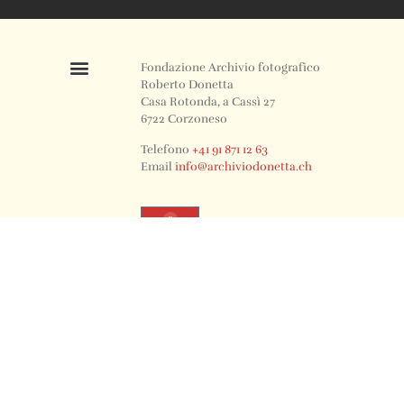
Fondazione Archivio fotografico
Roberto Donetta
Casa Rotonda, a Cassì 27
6722 Corzoneso
Telefono
+41 91 871 12 63
Email
info@archiviodonetta.ch
0
© 2024 All rights Reserved. Design by sertus image.