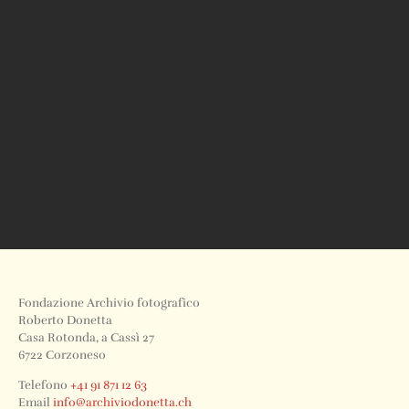
Fondazione Archivio fotografico
Roberto Donetta
Casa Rotonda, a Cassì 27
6722 Corzoneso
Telefono
+41 91 871 12 63
Email
info@archiviodonetta.ch