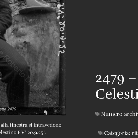
2479 –
Celest
Numero archi
alla finestra si intravedono
lestino P.V° 20.9.25”.
Categoria:
ri