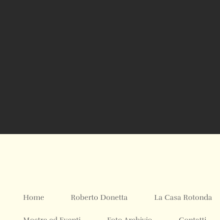
Home
Roberto Donetta
La Casa Rotonda
Mostre ed Eventi
Foto Archivio
Contatti