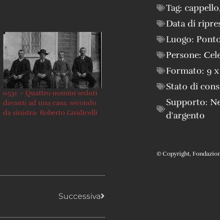
Tag:
cappello
Data di ripre
Luogo:
Ponto
Persone:
Cele
Formato:
9 x
Stato di con
0531 – Quattro uomini seduti
Supporto:
Ne
davanti ad una casa; secondo
da sinistra: Roberto Guidicelli
d'argento
© Copyright, Fondazione 
Successiva