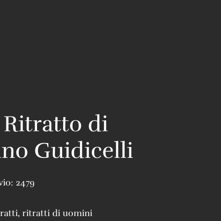
 Ritratto di
ino Guidicelli
vio:
2479
tratti
,
ritratti di uomini