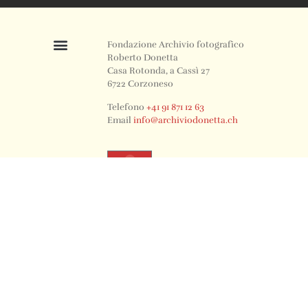
Fondazione Archivio fotografico
Roberto Donetta
Casa Rotonda, a Cassì 27
6722 Corzoneso
Telefono
+41 91 871 12 63
Email
info@archiviodonetta.ch
0
© 2024 All rights Reserved. Design by sertus image.